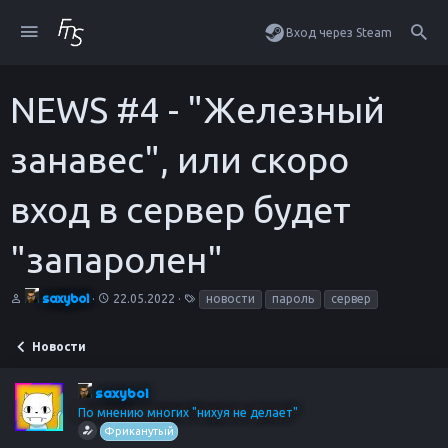
Вход через Steam
NEWS #4 - "Железный
занавес", или скоро
вход в сервер будет
"запаролен"
А
Д
Т
saxyboi
22.05.2022
новости
пароль
сервер
в
а
е
т
т
г
о
а
и
Новости
р
н
т
а
е
ч
saxyboi
м
а
По мнению многих "нихуя не делает"
ы
л
Фриканутый
а