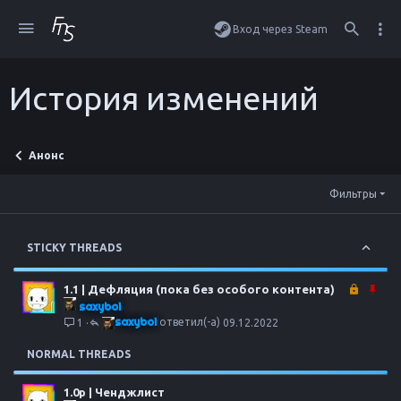
Вход через Steam
История изменений
Анонс
Фильтры
STICKY THREADS
З
З
1.1 | Дефляция (пока без особого контента)
а
а
saxyboi
к
к
saxyboi
1
09.12.2022
р
р
ы
е
NORMAL THREADS
т
п
о
л
1.0p | Ченджлист