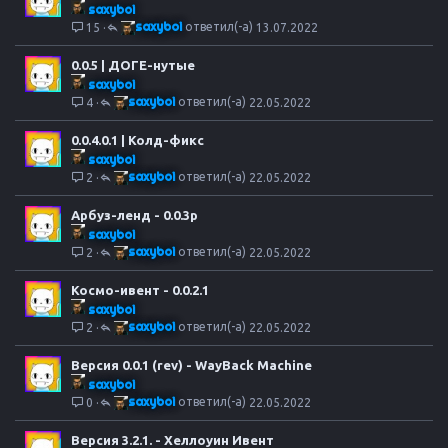
е
saxyboi
н
saxyboi
15
13.07.2022
о
0.0.5 | ДОГЕ-нутые
saxyboi
saxyboi
4
22.05.2022
0.0.4.0.1 | Колд-фикс
saxyboi
saxyboi
2
22.05.2022
Арбуз-ленд - 0.0.3р
saxyboi
saxyboi
2
22.05.2022
Космо-ивент - 0.0.2.1
saxyboi
saxyboi
2
22.05.2022
Версия 0.0.1 (rev) - WayBack Machine
saxyboi
saxyboi
0
22.05.2022
Версия 3.2.1. - Хеллоуин Ивент