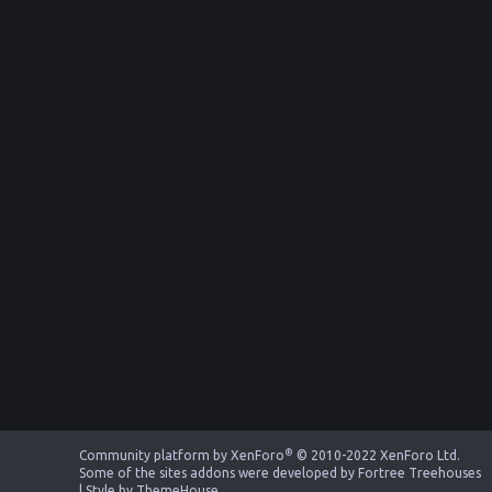
®
Community platform by XenForo
© 2010-2022 XenForo Ltd.
Some of the sites addons were developed by
Fortree Treehouses
|
Style by ThemeHouse