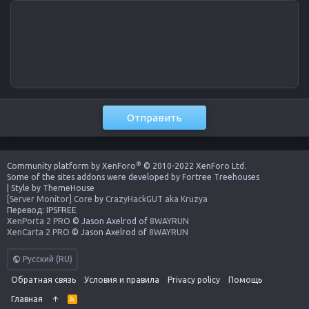
Отправить
®
Community platform by XenForo
© 2010-2022 XenForo Ltd.
Some of the sites addons were developed by
Fortree Treehouses
|
Style by ThemeHouse
[Server Monitor] Core
by
CrazyHackGUT aka Kruzya
Перевод:
IPSFREE
XenPorta 2 PRO
© Jason Axelrod of
8WAYRUN
XenCarta 2 PRO
© Jason Axelrod of
8WAYRUN
Русский (RU)
Обратная связь
Условия и правила
Privacy policy
Помощь
Главная
R
S