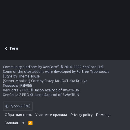
Теги
®
Community platform by XenForo
© 2010-2022 XenForo Ltd.
Some of the sites addons were developed by
Fortree Treehouses
|
Style by ThemeHouse
[Server Monitor] Core
by
CrazyHackGUT aka Kruzya
Перевод:
IPSFREE
XenPorta 2 PRO
© Jason Axelrod of
8WAYRUN
XenCarta 2 PRO
© Jason Axelrod of
8WAYRUN
Русский (RU)
Обратная связь
Условия и правила
Privacy policy
Помощь
Главная
R
S