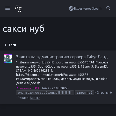
Вход через Steam
сакси нуб
Теги
Заявка на администрацию сервера ГибусЛенд
1. Steam: newworld555 | Discord: newworld555#0434 | Youtube:
newworld555 | SoundCloud: newworld555 2. 15 лет 3. SteamID:
STEAM_0:0:462696293 4.
https://steamcommunity.com/id/newworld555/ 5.
Рекламировать свои каналы, делать модные моды, и ещё я
делаю видео 🤓
newworld555
Тема
22.08.2022
очень важное сообщение!!!!!!!!!!!!!!!!!!!
сакси
нуб
Ответы: 0
Раздел:
Заявки