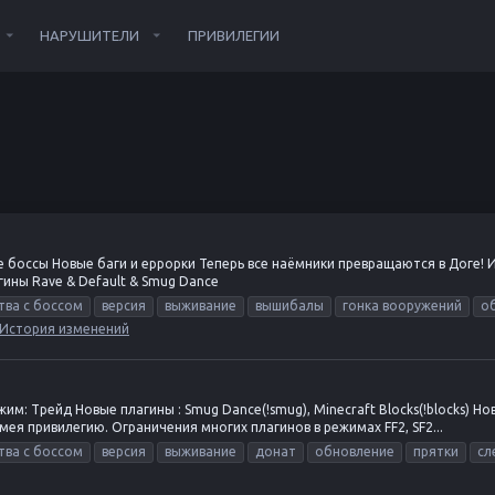
НАРУШИТЕЛИ
ПРИВИЛЕГИИ
 боссы Новые баги и еррорки Теперь все наёмники превращаются в Доге! 
ины Rave & Default & Smug Dance
тва с боссом
версия
выживание
вышибалы
гонка вооружений
о
История изменений
им: Трейд Новые плагины : Smug Dance(!smug), Minecraft Blocks(!blocks) 
мея привилегию. Ограничения многих плагинов в режимах FF2, SF2...
тва с боссом
версия
выживание
донат
обновление
прятки
сл