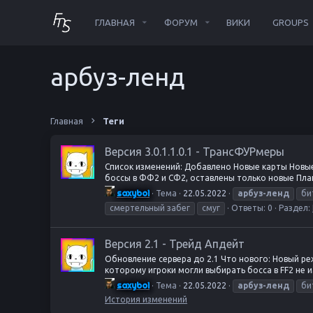
ГЛАВНАЯ
ФОРУМ
ВИКИ
GROUPS
арбуз-ленд
Главная
Теги
Версия 3.0.1.1.0.1 - ТрансФУРмеры
Список изменений: Добавлено Новые карты Новые
боссы в ФФ2 и СФ2, оставлены только новые Плаг
saxyboi
Тема
22.05.2022
арбуз-ленд
би
смертельный забег
смуг
Ответы: 0
Раздел:
Версия 2.1 - Трейд Апдейт
Обновление сервера до 2.1 Что нового: Новый реж
которому игроки могли выбирать босса в FF2 не и
saxyboi
Тема
22.05.2022
арбуз-ленд
би
История изменений