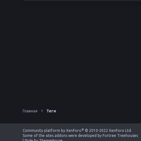
Главная
Теги
®
Community platform by XenForo
© 2010-2022 XenForo Ltd.
Some of the sites addons were developed by
Fortree Treehouses
|
Style by ThemeHouse