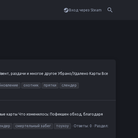
Вход через Steam
Ивент, раздачи и многое другое Убрано/Удалено Карты Все
бновление
охотник
прятки
слендер
Новые карты Что изменилось: Пофикшен обход, благодаря
ендер
смертельный забег
тоухоу
Ответы: 0
Раздел: