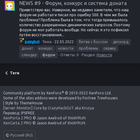
NEWS #9 - Форум, конкурс и система доната
Приветствую вас. Наверное, вы недавно заметили, что наш
форум не работал и писал про ошибку 500. В чём же была
проблема? Проблема была в том, что тогда превышалось
количество разрешенных динамических запросов. Поэтому
форум не мог работать вообще. Но сейчас я это пофиксил
путём восстановления...
saxyboi
Тема
22.05.2022
битва с боссом
дискорд
донат
конкурс
новости
проблемы
сервер
слендер
форум
Ответы: 0
Раздел:
Новости
Теги
®
Community platform by XenForo
© 2010-2022 XenForo Ltd.
Some of the sites addons were developed by
Fortree Treehouses
|
Style by ThemeHouse
[Server Monitor] Core
by
CrazyHackGUT aka Kruzya
Перевод:
IPSFREE
XenPorta 2 PRO
© Jason Axelrod of
8WAYRUN
XenCarta 2 PRO
© Jason Axelrod of
8WAYRUN
Русский (RU)