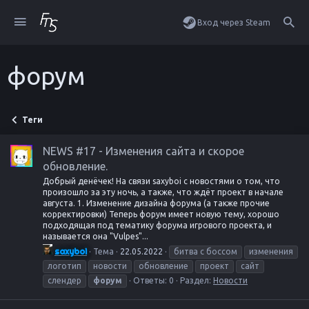
Вход через Steam
форум
Теги
NEWS #17 - Изменения сайта и скорое
обновление.
Добрый денёчек! На связи saxyboi с новостями о том, что
произошло за эту ночь, а также, что ждёт проект в начале
августа. 1. Изменение дизайна форума (а также прочие
корректировки) Теперь форум имеет новую тему, хорошо
подходящая под тематику форума игрового проекта, и
называется она "Vulpes"...
saxyboi
Тема
22.05.2022
битва с боссом
изменения
логотип
новости
обновление
проект
сайт
слендер
форум
Ответы: 0
Раздел:
Новости