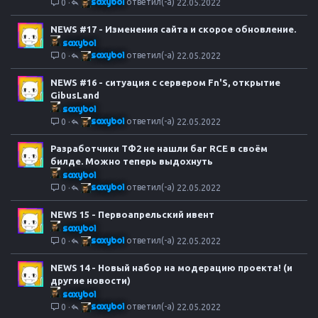
saxyboi
0
22.05.2022
NEWS #17 - Изменения сайта и скорое обновление.
saxyboi
saxyboi
0
22.05.2022
NEWS #16 - ситуация с сервером Fn'S, открытие
GibusLand
saxyboi
saxyboi
0
22.05.2022
Разработчики ТФ2 не нашли баг RCE в своём
билде. Можно теперь выдохнуть
saxyboi
saxyboi
0
22.05.2022
NEWS 15 - Первоапрельский ивент
saxyboi
saxyboi
0
22.05.2022
NEWS 14 - Новый набор на модерацию проекта! (и
другие новости)
saxyboi
saxyboi
0
22.05.2022