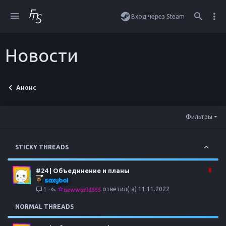
Вход через Steam
Новости
Анонс
Фильтры
STICKY THREADS
З
#24 | Объединение и планы
а
saxyboi
к
newworld555
11.11.2022
1
р
е
NORMAL THREADS
п
л