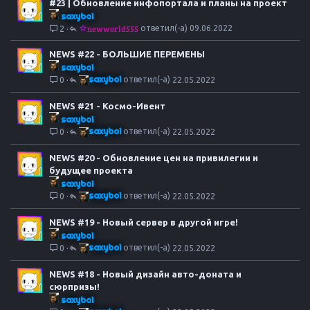
#23 | Обновление инфопортала и планы на проект
е
saxyboi
н
newworld555
09.06.2022
2
о
NEWS #22 - БОЛЬШИЕ ПЕРЕМЕНЫ
saxyboi
saxyboi
0
22.05.2022
NEWS #21 - Космо-Ивент
saxyboi
saxyboi
0
22.05.2022
NEWS #20 - Обновление цен на привилегии и
будущее проекта
saxyboi
saxyboi
0
22.05.2022
NEWS #19 - Новый сервер в другой игре!
saxyboi
saxyboi
0
22.05.2022
NEWS #18 - Новый дизайн авто-доната и
сюрпризы!
saxyboi