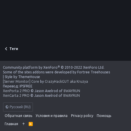
Теги
®
Community platform by XenForo
© 2010-2022 XenForo Ltd.
Some of the sites addons were developed by
Fortree Treehouses
|
Style by ThemeHouse
[Server Monitor] Core
by
CrazyHackGUT aka Kruzya
Перевод:
IPSFREE
XenPorta 2 PRO
© Jason Axelrod of
8WAYRUN
XenCarta 2 PRO
© Jason Axelrod of
8WAYRUN
Русский (RU)
Обратная связь
Условия и правила
Privacy policy
Помощь
Главная
R
S