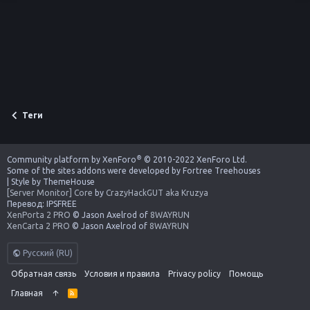
Теги
®
Community platform by XenForo
© 2010-2022 XenForo Ltd.
Some of the sites addons were developed by
Fortree Treehouses
|
Style by ThemeHouse
[Server Monitor] Core
by
CrazyHackGUT aka Kruzya
Перевод:
IPSFREE
XenPorta 2 PRO
© Jason Axelrod of
8WAYRUN
XenCarta 2 PRO
© Jason Axelrod of
8WAYRUN
Русский (RU)
Обратная связь
Условия и правила
Privacy policy
Помощь
Главная
R
S