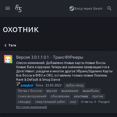
Вход через Steam
охотник
Теги
Версия 3.0.1.1.0.1 - ТрансФУРмеры
Список изменений: Добавлено Новые карты Новые боссы
Новые баги и еррорки Теперь все наёмники превращаются в
Доге! Ивент, раздачи и многое другое Убрано/Удалено Карты
Все боссы в ФФ2 и СФ2, оставлены только новые Плагины
Rave & Default & Smug Dance
saxyboi
Тема
22.05.2022
арбуз-ленд
битва с боссом
версия
выживание
вышибалы
гонка вооружений
обновление
охотник
прятки
слендер
смертельный забег
смуг
Ответы: 0
Раздел:
История изменений