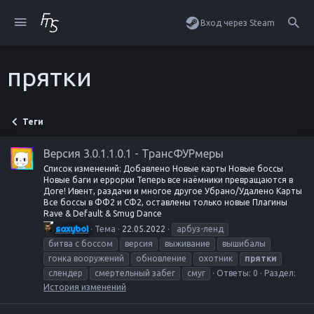
Вход через Steam
прятки
Теги
Версия 3.0.1.1.0.1 - ТрансФУРмеры
Список изменений: Добавлено Новые карты Новые боссы
Новые баги и еррорки Теперь все наёмники превращаются в
Доге! Ивент, раздачи и многое другое Убрано/Удалено Карты
Все боссы в ФФ2 и СФ2, оставлены только новые Плагины
Rave & Default & Smug Dance
saxyboi
Тема
22.05.2022
арбуз-ленд
битва с боссом
версия
выживание
вышибалы
гонка вооружений
обновление
охотник
прятки
слендер
смертельный забег
смуг
Ответы: 0
Раздел:
История изменений