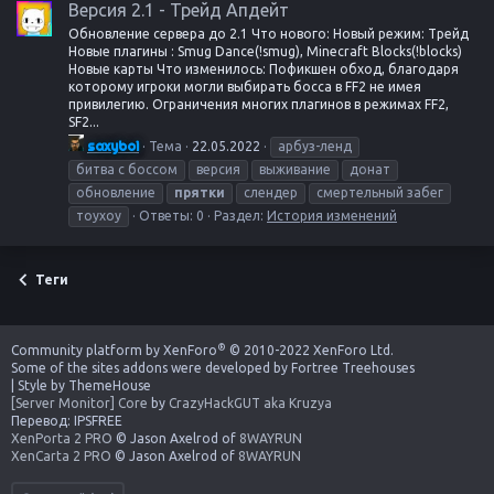
Версия 2.1 - Трейд Апдейт
Обновление сервера до 2.1 Что нового: Новый режим: Трейд
Новые плагины : Smug Dance(!smug), Minecraft Blocks(!blocks)
Новые карты Что изменилось: Пофикшен обход, благодаря
которому игроки могли выбирать босса в FF2 не имея
привилегию. Ограничения многих плагинов в режимах FF2,
SF2...
saxyboi
Тема
22.05.2022
арбуз-ленд
битва с боссом
версия
выживание
донат
обновление
прятки
слендер
смертельный забег
тоухоу
Ответы: 0
Раздел:
История изменений
Теги
®
Community platform by XenForo
© 2010-2022 XenForo Ltd.
Some of the sites addons were developed by
Fortree Treehouses
|
Style by ThemeHouse
[Server Monitor] Core
by
CrazyHackGUT aka Kruzya
Перевод:
IPSFREE
XenPorta 2 PRO
© Jason Axelrod of
8WAYRUN
XenCarta 2 PRO
© Jason Axelrod of
8WAYRUN