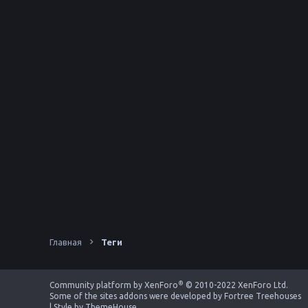
Главная
Теги
®
Community platform by XenForo
© 2010-2022 XenForo Ltd.
Some of the sites addons were developed by
Fortree Treehouses
|
Style by ThemeHouse