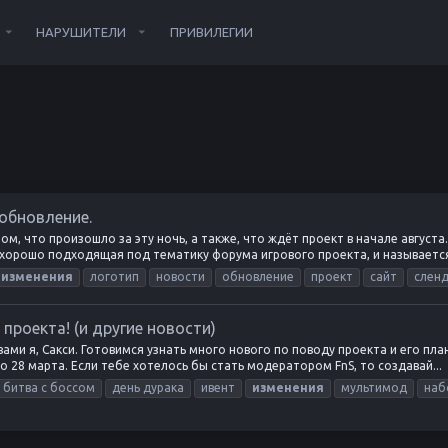
НАРУШИТЕЛИ
ПРИВИЛЕГИИ
 обновление.
том, что произошло за эту ночь, а также, что ждёт проект в начале август
хорошо подходящая под тематику форума игрового проекта, и называется о
изменения
логотип
новости
обновление
проект
сайт
слен
проекта! (и другие новости)
с вами я, Сакси. Готовимся узнать много нового по поводу проекта и его п
 28 марта. Если тебе хотелось бы стать модератором FnS, то создавай...
битва с боссом
день дурака
ивент
изменения
мультимод
наб