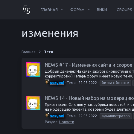
ГЛАВНАЯ
ФОРУМ
ВИКИ
GROUPS
изменения
Главная
Теги
NEWS #17 - Изменения сайта и скорое
Добрый денёчек! На связи saxyboi с новостями о 
корректировки) Теперь форум имеет новую тему, 
saxyboi
Тема
22.05.2022
битва с боссом
NEWS 14 - Новый набор на модерацию 
Привет всем! Сегодня у нас рубрика новостей, и 
на модерацию проекта, который будет длиться до
saxyboi
Тема
22.05.2022
администратор
Раздел:
Новости