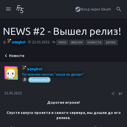
Вход через Steam
NEWS #2 - Вышел релиз!
А
Д
Т
saxyboi
22.05.2022
news
версия
новости
релиз
в
а
е
т
т
г
о
а
и
Новости
р
н
т
а
е
ч
saxyboi
м
а
По мнению многих "нихуя не делает"
ы
л
Фриканутый
а
22.05.2022
#1
Дорогие игроки!
Спустя запуск проекта и самого сервера, мы дошли до его
релиза.